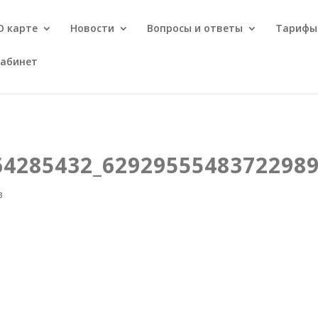
О карте
Новости
Вопросы и ответы
Тарифы
кабинет
64285432_6292955548372298
в