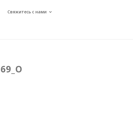
Свяжитесь с нами
969_O