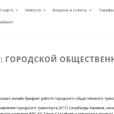
О карте
Новости
Вопросы и ответы
Тарифы
кабинет
: ГОРОДСКОЙ ОБЩЕСТВЕН
прошел онлайн-брифинг работе городского общественного транс
управления городского транспорта (УГТ) Сатыбалды Хакимов, на
ректор компании BPC KG Тимур Саадабаев и специалист проекта