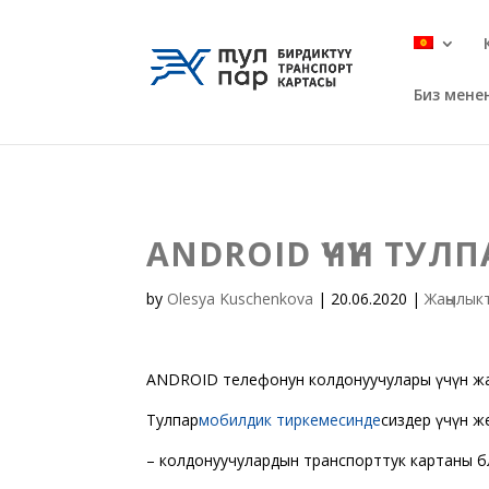
Биз мен
ANDROID ҮЧҮН ТУ
by
Olesya Kuschenkova
|
20.06.2020
|
Жаңылык
АNDROID телефонун колдонуучулары үчүн жа
Тулпар
мобилдик тиркемесинде
сиздер үчүн ж
– колдонуучулардын транспорттук картаны 