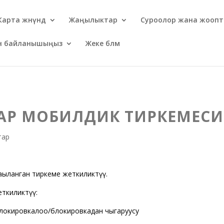
Карта жөнүндө
Жаңылыктар
Суроолор жана жоопт
ен байланышыңыз
Жеке бөлмө
ЛПАР МОБИЛДИК ТИРКЕМЕСИ
тар
ңыланган тиркеме жеткиликтүү.
еткиликтүү:
блокировкалоо/блокировкадан чыгаруусу