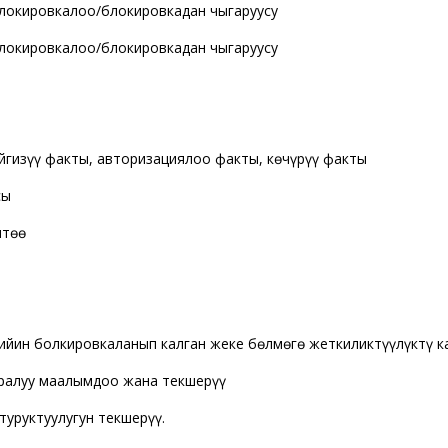
блокировкалоо/блокировкадан чыгаруусу
блокировкалоо/блокировкадан чыгаруусу
ийгизүү факты, авторизациялоо факты, кѳчүрүү факты
сы
штѳѳ
 кийин болкировкаланып калган жеке бѳлмѳгѳ жеткиликтүүлүктү 
уралуу маалымдоо жана текшерүү
туруктуулугун текшерүү.