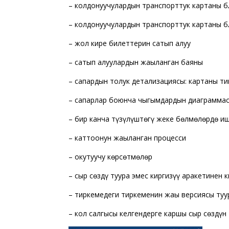
– колдонуучулардын транспорттук картаны 
– колдонуучулардын транспорттук картаны 
– жол кире билеттерин сатып алуу
– сатып алуулардын жаңыланган баяны
– сапардын толук детализациясы: картаны т
– сапарлар боюнча чыгымдардын диаграмма
– бир канча түзүлүштѳгү жеке бѳлмѳлѳрдѳ и
– каттоонун жаңыланган процесси
– окутуучу кѳрсѳтмѳлѳр
– сыр сѳздү туура эмес киргизүү аракетинен
– тиркемедеги тиркеменин жаңы версиясы ту
– кол салгысы келгендерге каршы сыр сѳздүн 