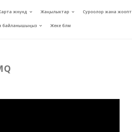
Карта жөнүндө
Жаңылыктар
Суроолор жана жоопт
ен байланышыңыз
Жеке бөлмө
MQ