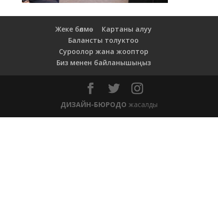
Жеке бөлмө
Картаны алуу
Балансты толуктоо
Суроолор жана жооптор
Биз менен байланышыңыз
ДИЗАЙН-БЮРОДО
жасалды