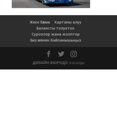
Жеке бөлмө
Картаны алуу
Балансты толуктоо
Суроолор жана жооптор
Биз менен байланышыңыз
ДИЗАЙН-БЮРОДО
жасалды