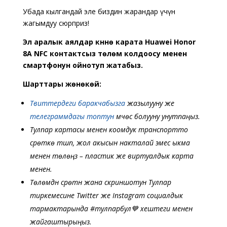
Убада кылгандай эле биздин жарандар үчүн
жагымдуу сюрприз!
Эл аралык аялдар күнүнө карата Huawei Honor
8A NFC контактсыз төлөм колдоосу менен
смартфонун ойнотуп жатабыз.
Шарттары жөнөкөй:
Твиттердеги баракчабызга
жазылууну же
телеграммдагы топтун
мүчөсү болууну унутпаңыз.
Тулпар картасы менен коомдук транспортто
сүрөткө түшүп, жол акысын накталай эмес ыкма
менен төлөңүз – пластик же виртуалдык карта
менен.
Төлөмдүн сүрөтүн жана скриншотун Тулпар
тиркемесине Twitter же Instagram социалдык
тармактарында #тулпарбул💙 хештеги менен
жайгаштырыңыз.