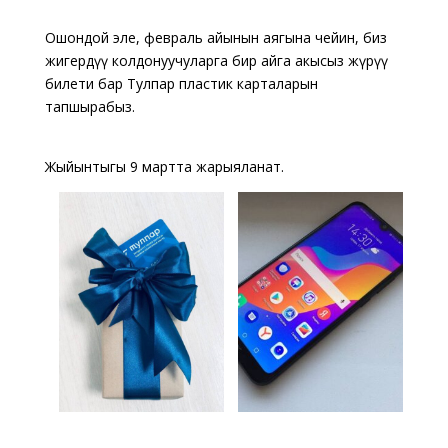
Ошондой эле, февраль айынын аягына чейин, биз
жигердүү колдонуучуларга бир айга акысыз жүрүү
билети бар Тулпар пластик карталарын
тапшырабыз.
Жыйынтыгы 9 мартта жарыяланат.