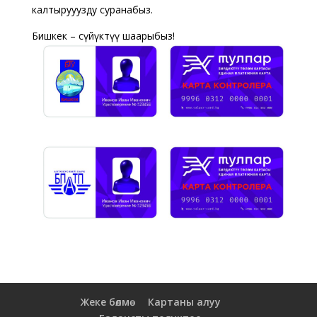
калтырууңузду суранабыз.
Бишкек – сүйүктүү шаарыбыз!
Жеке бөлмө
Картаны алуу