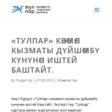
«ТУЛПАР» КӨЗӨМӨЛ
КЫЗМАТЫ ДҮЙШӨМБҮ
КҮНҮНӨН ИШТЕЙ
БАШТАЙТ.
by
Редактор
|
07.08.2020
|
Жаңылыктар
Көңүл буруңуз! «Тулпар» көзөмөл кызматы дүйшөмбү
күнүнөн иштей баштайт. Эксперттер “Тулпар”
картасы менен жүргүнчүнүн жол киресин