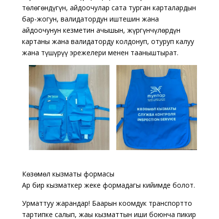
төлөгөндүгүн, айдоочулар сата турган карталардын
бар-жогун, валидатордун иштешин жана
айдоочунун кезметин ачышын, жүргүнчүлөрдүн
картаны жана валидаторду колдонуп, отуруп калуу
жана түшүрүү эрежелери менен тааныштырат.
Көзөмөл кызматы формасы
Ар бир кызматкер жеке формадагы кийимде болот.
Урматтуу жарандар! Баарын коомдук транспортто
тартипке салып, жаңы кызматтын иши боюнча пикир